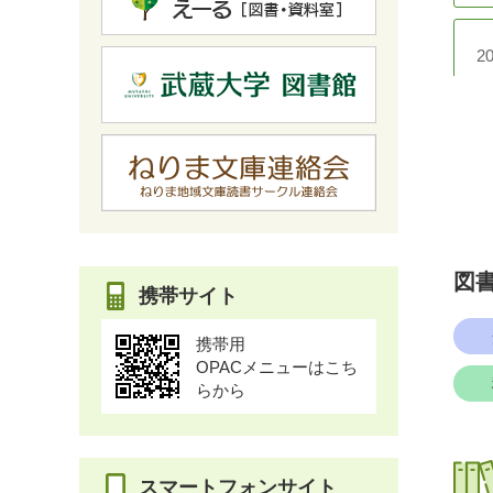
2
絵
2
貫
図
携帯サイト
2
第
携帯用
OPACメニューはこち
らから
2
石
スマートフォンサイト