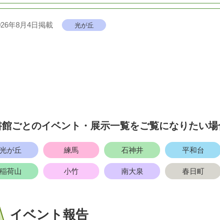
026年8月4日掲載
光が丘
本と歯ブラシで親子のコミュニケーション（9月1日）
new
026年8月3日掲載
貫井
井図書館 8月の特集展示（7月27日～8月23日）
new
書館ごとのイベント・展示一覧をご覧になりたい場
026年8月3日掲載
平和台
大泉
貫井
2回 練馬区在宅療養講演会（後日上映会）
new
光が丘
練馬
石神井
平和台
稲荷山
小竹
南大泉
春日町
026年8月2日掲載
石神井
大泉
関町
神井・大泉・関町・貫井・南田中図書館合同 歴史講座「練馬の歴史
イベント報告