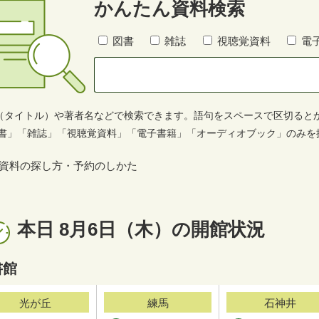
かんたん資料検索
図書
雑誌
視聴覚資料
電
（タイトル）や著者名などで検索できます。語句をスペースで区切ると
書」「雑誌」「視聴覚資料」「電子書籍」「オーディオブック」のみを
資料の探し方・予約のしかた
本日
8月6日（木）
の開館状況
書館
光が丘
練馬
石神井