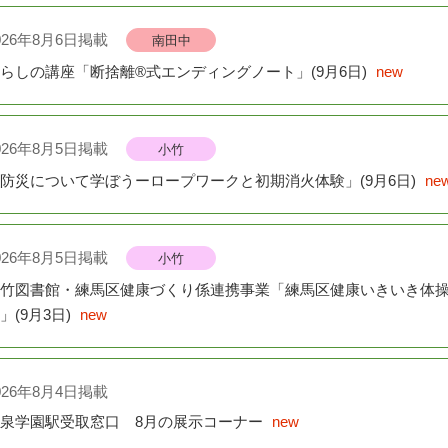
026年8月6日掲載
南田中
026年6月12日掲載
らしの講座「断捨離®式エンディングノート」(9月6日)
new
全館共通
二回練馬区子ども読書活動推進会議（第13期）の開催について
026年8月5日掲載
小竹
026年4月1日掲載
防災について学ぼうーロープワークと初期消火体験」(9月6日)
ne
小竹
竹図書館 外国語図書新着案内
026年8月5日掲載
小竹
026年3月24日掲載
竹図書館・練馬区健康づくり係連携事業「練馬区健康いきいき体
全館共通
」(9月3日)
new
ーディオブックが分類で検索できるようになりました
026年8月4日掲載
泉学園駅受取窓口 8月の展示コーナー
new