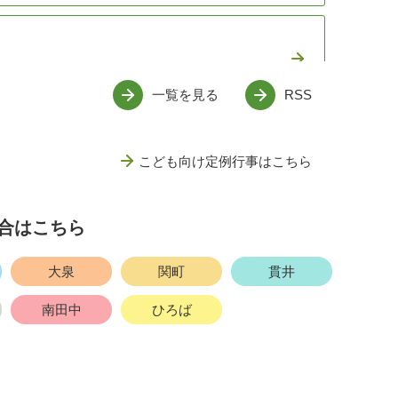
一覧を見る
RSS
こども向け定例行事はこちら
合はこちら
稲荷山
小竹
南田中
大泉
関町
貫井
南田中
ひろば
貫井
南田中
的建造物」(9月13日)
new