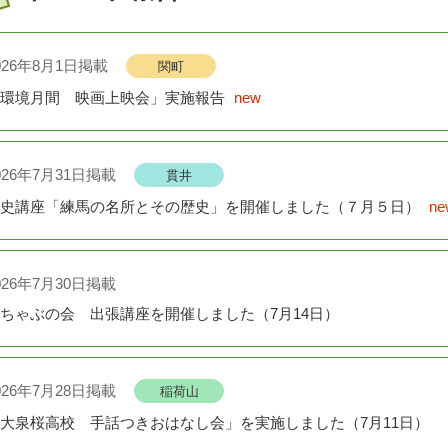
026年8月2日掲載
春日町
026年8月1日掲載
関町
芝居と音楽といっしょに楽しむ多肉植物寄せ植え講座（8月23日）
環境月間 映画上映会」実施報告
new
026年7月31日掲載
貫井
史講座「練馬の名所とその歴史」を開催しました（７月５日）
ne
026年7月30日掲載
ちゃぶの会 出張講座を開催しました（7月14日）
026年7月28日掲載
稲荷山
大泉桜高校 手話つきおはなし会」を実施しました（7月11日）