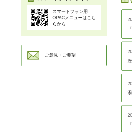
スマートフォン用
2
OPACメニューはこち
2
紙
らから
「
2
ご意見・ご要望
歴
2
湯
2
「