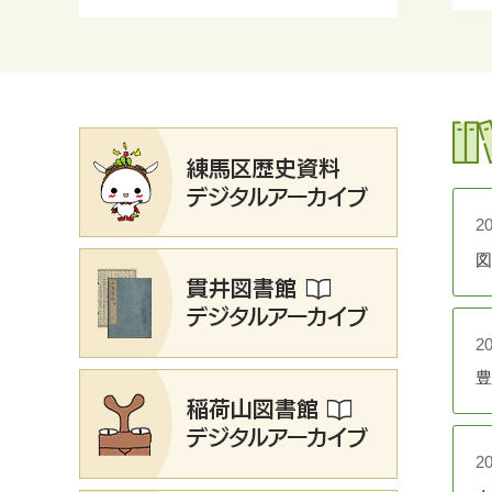
2
図
2
豊
2