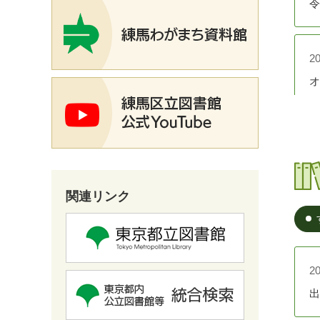
令
2
オ
2
ね
関連リンク
2
光
2
2
出
練