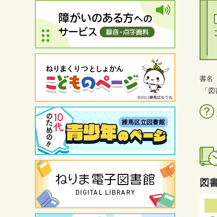
書名
「図
図