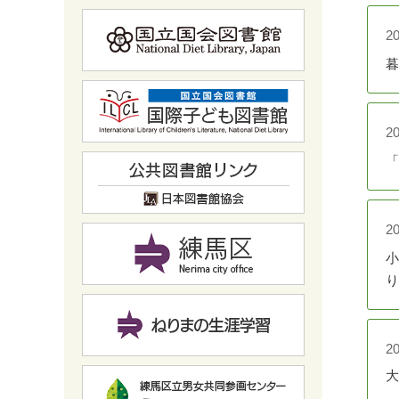
2
2
暮
第
2
2
「
小
2
2
小
り
オ
2
大