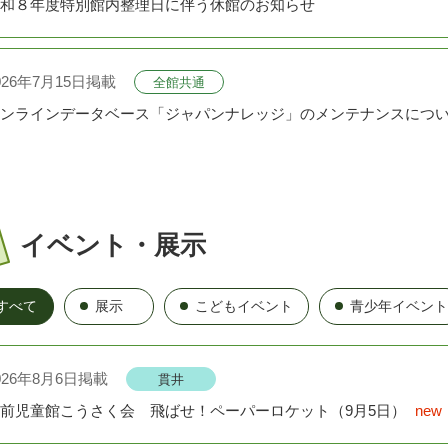
和８年度特別館内整理日に伴う休館のお知らせ
026年7月15日掲載
全館共通
ンラインデータベース「ジャパンナレッジ」のメンテナンスについて（
026年6月26日掲載
全館共通
りま電子図書館をご利用ください
イベント・展示
026年6月25日掲載
光が丘
すべて
展示
こどもイベント
青少年イベント
が丘図書館 外国語新着案内
026年8月6日掲載
貫井
026年6月12日掲載
前児童館こうさく会 飛ばせ！ペーパーロケット（9月5日）
new
貫井
馬区立美術館・貫井図書館の再整備について